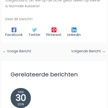
toegestuurd. Let wel op de actie geldt alleen op Kleine
& Normale kussens!
Deel dit bericht!
Facebook
Twitter
Pinterest
Linkedin
←
Vorige Bericht
Volgende Bericht
→
Gerelateerde berichten
sep
30
2019