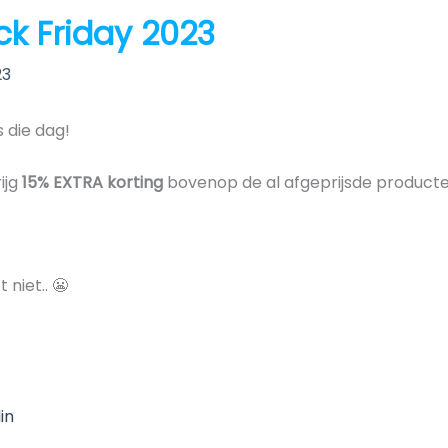
k Friday 2023
23
s die dag!
ijg
15% EXTRA korting
bovenop de al afgeprijsde producte
 niet.. 😬
in