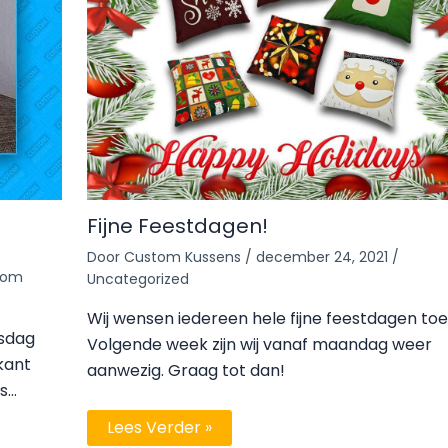
Fijne Feestdagen!
Door
Custom Kussens
/
december 24, 2021
/
tom
Uncategorized
Wij wensen iedereen hele fijne feestdagen toe
psdag
Volgende week zijn wij vanaf maandag weer
kant
aanwezig. Graag tot dan!
ns…
Lees Verder »