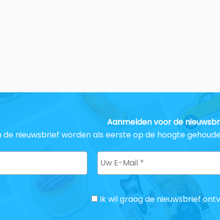
Aanmelden voor de nieuwsbr
de nieuwsbrief worden als eerste op de hoogte gehouden 
Ik wil graag de nieuwsbrief on