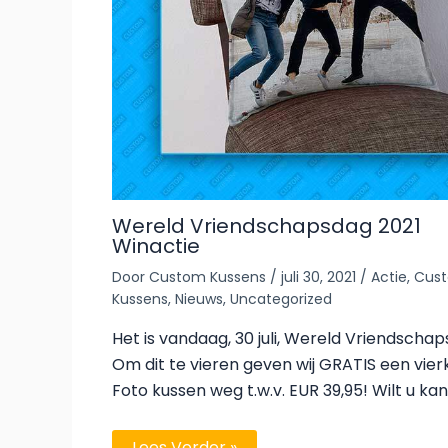
Wereld Vriendschapsdag 2021
Winactie
Door
Custom Kussens
/
juli 30, 2021
/
Actie
,
Cus
Kussens
,
Nieuws
,
Uncategorized
Het is vandaag, 30 juli, Wereld Vriendscha
Om dit te vieren geven wij GRATIS een vier
Foto kussen weg t.w.v. EUR 39,95! Wilt u ka
Lees Verder »