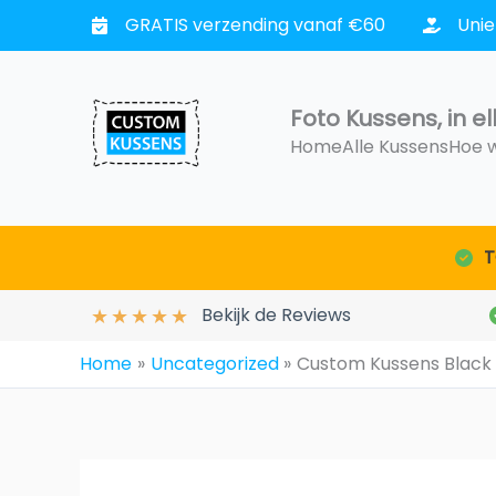
Ga
GRATIS verzending vanaf €60
Uni
naar
de
inhoud
Foto Kussens, in 
Home
Alle Kussens
Hoe 
T
★
★
★
★
★
Bekijk de Reviews
Home
Uncategorized
Custom Kussens Black 