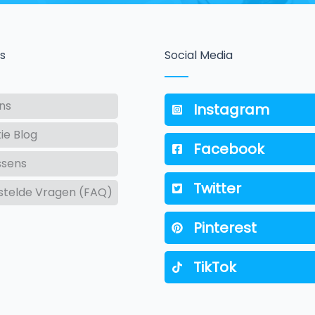
s
Social Media
ns
Instagram
tie Blog
Facebook
ssens
Twitter
stelde Vragen (FAQ)
Pinterest
TikTok