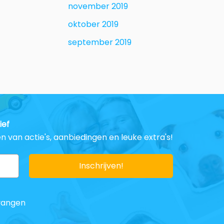
november 2019
oktober 2019
september 2019
ief
van actie's, aanbiedingen en leuke extra's!
tvangen