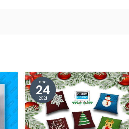
dec
24
2021