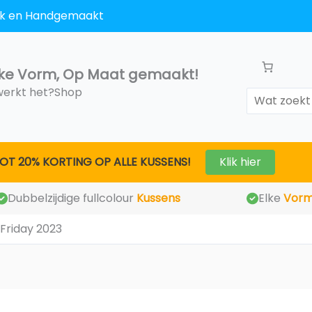
ek en Handgemaakt
elke Vorm, Op Maat gemaakt!
werkt het?
Shop
Search
OT 20% KORTING OP ALLE KUSSENS!
Klik hier
Dubbelzijdige fullcolour
Kussens
Elke
Vor
Friday 2023