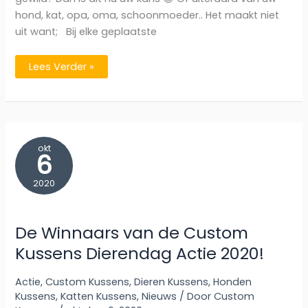
hond, kat, opa, oma, schoonmoeder.. Het maakt niet
uit want; Bij elke geplaatste
BLACK
Lees Verder »
FRIDAY
–
Actiedag
1:
GRATIS
Mini
Kussen
t.w.v.
okt
€24,95!
6
2020
De Winnaars van de Custom
Kussens Dierendag Actie 2020!
Actie
,
Custom Kussens
,
Dieren Kussens
,
Honden
Kussens
,
Katten Kussens
,
Nieuws
/ Door
Custom