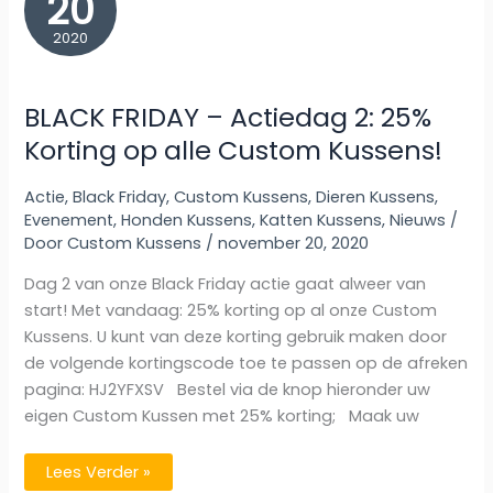
20
t.w.v.
€39,95
2020
BLACK FRIDAY – Actiedag 2: 25%
Korting op alle Custom Kussens!
Actie
,
Black Friday
,
Custom Kussens
,
Dieren Kussens
,
Evenement
,
Honden Kussens
,
Katten Kussens
,
Nieuws
/
Door
Custom Kussens
/
november 20, 2020
Dag 2 van onze Black Friday actie gaat alweer van
start! Met vandaag: 25% korting op al onze Custom
Kussens. U kunt van deze korting gebruik maken door
de volgende kortingscode toe te passen op de afreken
pagina: HJ2YFXSV Bestel via de knop hieronder uw
eigen Custom Kussen met 25% korting; Maak uw
BLACK
Lees Verder »
FRIDAY