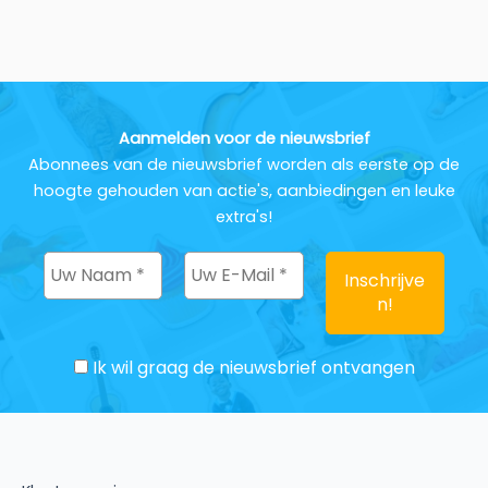
Aanmelden voor de nieuwsbrief
Abonnees van de nieuwsbrief worden als eerste op de
hoogte gehouden van actie's, aanbiedingen en leuke
extra's!
Ik wil graag de nieuwsbrief ontvangen