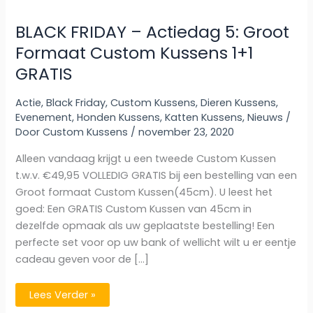
BLACK FRIDAY – Actiedag 5: Groot
Formaat Custom Kussens 1+1
GRATIS
Actie
,
Black Friday
,
Custom Kussens
,
Dieren Kussens
,
Evenement
,
Honden Kussens
,
Katten Kussens
,
Nieuws
/
Door
Custom Kussens
/
november 23, 2020
Alleen vandaag krijgt u een tweede Custom Kussen
t.w.v. €49,95 VOLLEDIG GRATIS bij een bestelling van een
Groot formaat Custom Kussen(45cm). U leest het
goed: Een GRATIS Custom Kussen van 45cm in
dezelfde opmaak als uw geplaatste bestelling! Een
perfecte set voor op uw bank of wellicht wilt u er eentje
cadeau geven voor de […]
BLACK
Lees Verder »
FRIDAY