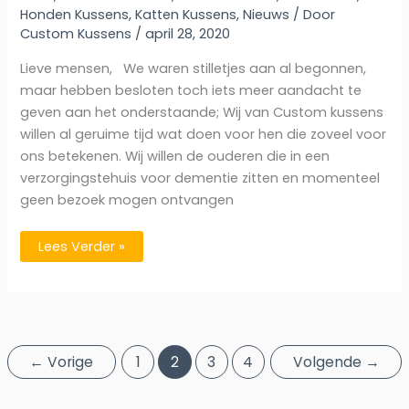
Honden Kussens
,
Katten Kussens
,
Nieuws
/ Door
Custom Kussens
/
april 28, 2020
Lieve mensen, We waren stilletjes aan al begonnen,
maar hebben besloten toch iets meer aandacht te
geven aan het onderstaande; Wij van Custom kussens
willen al geruime tijd wat doen voor hen die zoveel voor
ons betekenen. Wij willen de ouderen die in een
verzorgingstehuis voor dementie zitten en momenteel
geen bezoek mogen ontvangen
Eenzame
Lees Verder »
Ouderen
Actie
2020
←
Vorige
1
2
3
4
Volgende
→