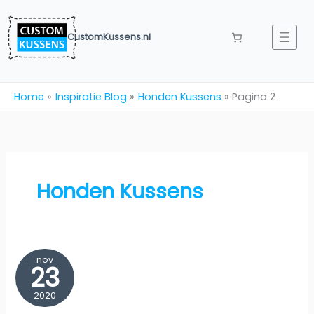
Ga
naar
CustomKussens.nl
de
inhoud
Home
Inspiratie Blog
Honden Kussens
Pagina 2
Honden Kussens
nov
23
2020