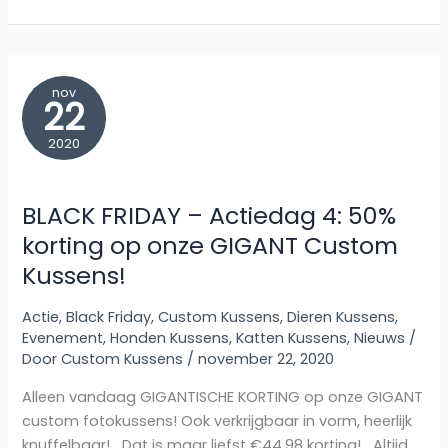
–
Actiedag
5:
Groot
Formaat
Custom
Kussens
nov
1+1
22
GRATIS
2020
BLACK FRIDAY – Actiedag 4: 50%
korting op onze GIGANT Custom
Kussens!
Actie
,
Black Friday
,
Custom Kussens
,
Dieren Kussens
,
Evenement
,
Honden Kussens
,
Katten Kussens
,
Nieuws
/
Door
Custom Kussens
/
november 22, 2020
Alleen vandaag GIGANTISCHE KORTING op onze GIGANT
custom fotokussens! Ook verkrijgbaar in vorm, heerlijk
knuffelbaar! Dat is maar liefst €44,98 korting! Altijd