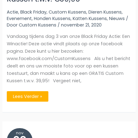
Actie
,
Black Friday
,
Custom Kussens
,
Dieren Kussens
,
Evenement
,
Honden Kussens
,
Katten Kussens
,
Nieuws
/
Door
Custom Kussens
/
november 21, 2020
Vandaag tijdens dag 3 van onze Black Friday Actie: Een
Winactie! Deze actie vindt plaats op onze facebook
pagina. Deze kunt u hier bezoeken:
www.facebook.com/CustomKussens Als u het bericht
deelt en ons uw mooiste foto voor op een kussen
toestuurt, dan maakt u kans op een GRATIS Custom
Kussen t.w.v. 39,95! Vergeet niet,
BLACK
Lees Verder »
FRIDAY
–
Actiedag
3:
WINACTIE
–
GRATIS
Custom
nov
Kussen