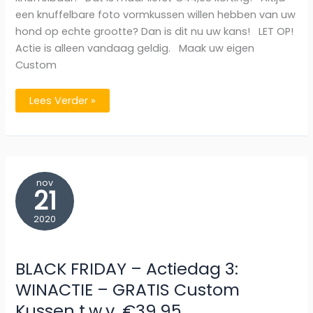
een knuffelbare foto vormkussen willen hebben van uw
hond op echte grootte? Dan is dit nu uw kans! LET OP!
Actie is alleen vandaag geldig. Maak uw eigen
Custom
BLACK
Lees Verder »
FRIDAY
–
Actiedag
4:
50%
korting
op
onze
nov
GIGANT
21
Custom
Kussens!
2020
BLACK FRIDAY – Actiedag 3:
WINACTIE – GRATIS Custom
Kussen t.w.v. €39,95