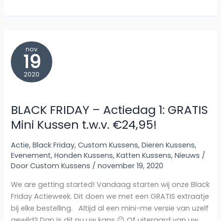
–
Actiedag
2:
25%
Korting
op
alle
nov
Custom
19
Kussens!
2020
BLACK FRIDAY – Actiedag 1: GRATIS
Mini Kussen t.w.v. €24,95!
Actie
,
Black Friday
,
Custom Kussens
,
Dieren Kussens
,
Evenement
,
Honden Kussens
,
Katten Kussens
,
Nieuws
/
Door
Custom Kussens
/
november 19, 2020
We are getting started! Vandaag starten wij onze Black
Friday Actieweek. Dit doen we met een GRATIS extraatje
bij elke bestelling. Altijd al een mini-me versie van uzelf
gewild? Dan is dit nu uw kans 😉 Of uiteraard van uw