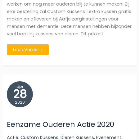
werken om nog meer ouderen blij te kunnen maken! Bij
elke bestelling zal Custom Kussens 1 extra kussen gratis
maken en afleveren bij Aafje zorginstellingen voor
mensen met dementie. Deze mensen hebben bijzonder
veel baat bij kussens van dieren. Dit prikkelt
Samenwerking
Lees Verder »
Aafje
Zorginstelling
apr
28
2020
Eenzame Ouderen Actie 2020
Actie
,
Custom Kussens
,
Dieren Kussens
,
Evenement
,