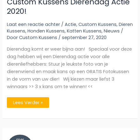
Custom Kussens Dierendag Actie
2020!
Laat een reactie achter
/
Actie
,
Custom Kussens
,
Dieren
Kussens
,
Honden Kussens
,
Katten Kussens
,
Nieuws
/
Door
Custom Kussens
/
september 27, 2020
Dierendag komt er weer bijna aan! Speciaal voor deze
dag hebben wij een Dierendag actie voor alle
dierenliefhebbers: Stuur je leukste foto van je
dierenvriend en maak kans op een GRATIS Fotokussen
in de vorm van uw dier! Wij kiezen maar liefst 3
winnaars >> 3 x kans om te winnen! <<
Custom
Lees Verder »
Kussens
Dierendag
Actie
2020!
mei