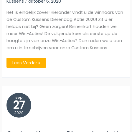
Kussens
/
oktober 6, 2020
Het is eindelijk zover! Hieronder vindt u de winnaars van
de Custom Kussens Dierendag Actie 2020! Zit u er
helaas niet bij? Geen zorgen! Binnenkort houden we
meer Win-Acties! De volgende keer als eerste op de
hoogte zijn van onze Win-Acties? Dan raden we u aan
om u in te schrijven voor onze Custom Kussens
De
Lees Verder »
Winnaars
van
de
Custom
Kussens
Dierendag
Actie
2020!
sep
27
2020