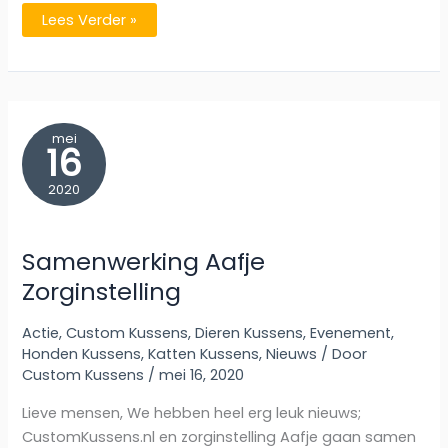
Facebook
Lees Verder »
Win
Actie!
5
GRATIS
kussens
t.w.v.
€39,95
mei
16
2020
Samenwerking Aafje
Zorginstelling
Actie
,
Custom Kussens
,
Dieren Kussens
,
Evenement
,
Honden Kussens
,
Katten Kussens
,
Nieuws
/ Door
Custom Kussens
/
mei 16, 2020
Lieve mensen, We hebben heel erg leuk nieuws;
CustomKussens.nl en zorginstelling Aafje gaan samen