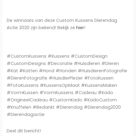
De winnaars van deze Custom Kussens Dierendag
Actie 2020 zijn bekend! Bekijk ze
hier
!
#CustomKussens #Kussens #CustomDesign
#CustomDesigns #Decoratie #Huisdieren #Dieren
#Kat #Katten #Hond #Honden #HuisdierenFotografie
#DierenFotografie #HuisdierPlezier #FotoKussen
#FotoKussens #KussensOpMaat #KussensMaken
#VormKussen #VormKussens #Cadeau #Kado
#OrigineelCadeau #CustomKado #KadoCustom
#Knuffelen #Bedankt #Dierendag #Dierendag2020
#Dierendagactie
Deel dit bericht!