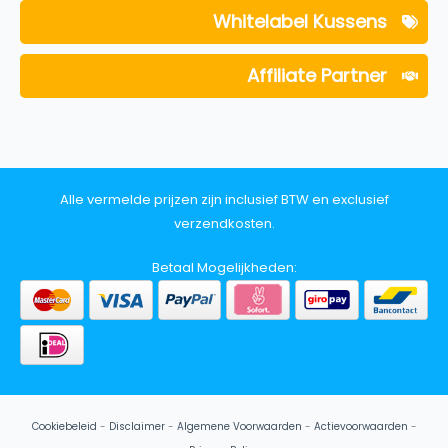
Whitelabel Kussens
Affiliate Partner
Alle vermelde prijzen zijn inclusief BTW en exclusief
verzendkosten.
Betaal Mogelijkheden:
Cookiebeleid
-
Disclaimer
-
Algemene Voorwaarden
-
Actievoorwaarden
-