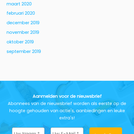
maart 2020
februari 2020
december 2019
november 2019
oktober 2019
september 2019
Aanmelden voor de nieuwsbrief
Abonnees van de nieuwsbrief worden als eerste op de
hoogte gehouden van actie's, aanbiedingen en leuke
extra's!