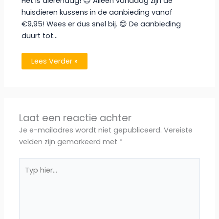
Het is dierendag! 😍 Alleen vandaag zijn de
huisdieren kussens in de aanbieding vanaf
€9,95! Wees er dus snel bij. 😊 De aanbieding
duurt tot…
Lees Verder »
Laat een reactie achter
Je e-mailadres wordt niet gepubliceerd.
Vereiste
velden zijn gemarkeerd met
*
Typ
hier...